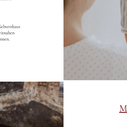
Geburtshaus
eitnahen
önnen.
M