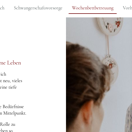
Ich
Schwangerschaftsvorsorge
Wochenbettbetreuung
Vorb
ame Leben
eich
t neu, vieles
eine tiefe
e Bedürfnisse
im Mittelpunkt.
 Rolle zu
eben so