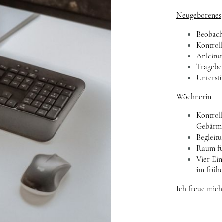
Neugeborenes
Beobach
Kontrol
Anleitu
Tragebe
Unterstü
Wöchnerin
Kontrol
Gebärm
Begleit
Raum fü
Vier Ei
im früh
Ich freue mich