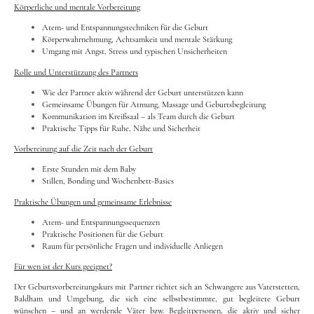
Körperliche und mentale Vorbereitung
Atem- und Entspannungstechniken für die Geburt
Körperwahrnehmung, Achtsamkeit und mentale Stärkung
Umgang mit Angst, Stress und typischen Unsicherheiten
Rolle und Unterstützung des Partners
Wie der Partner aktiv während der Geburt unterstützen kann
Gemeinsame Übungen für Atmung, Massage und Geburtsbegleitung
Kommunikation im Kreißsaal – als Team durch die Geburt
Praktische Tipps für Ruhe, Nähe und Sicherheit
Vorbereitung auf die Zeit nach der Geburt
Erste Stunden mit dem Baby
Stillen, Bonding und Wochenbett-Basics
Praktische Übungen und gemeinsame Erlebnisse
Atem- und Entspannungssequenzen
Praktische Positionen für die Geburt
Raum für persönliche Fragen und individuelle Anliegen
Für wen ist der Kurs geeignet?
Der Geburtsvorbereitungskurs mit Partner richtet sich an Schwangere aus Vaterstetten,
Baldham und Umgebung, die sich eine selbstbestimmte, gut begleitete Geburt
wünschen – und an werdende Väter bzw. Begleitpersonen, die aktiv und sicher