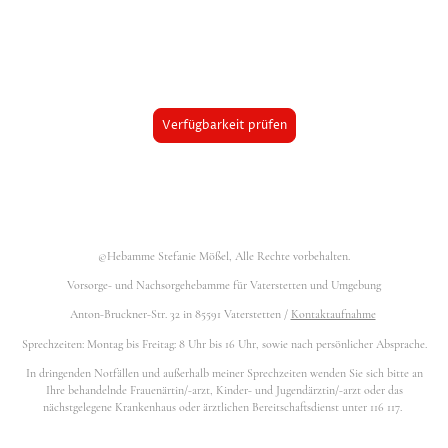
Verfügbarkeit prüfen
©Hebamme Stefanie Mößel, Alle Rechte vorbehalten.
Vorsorge- und Nachsorgehebamme für Vaterstetten und Umgebung
Anton-Bruckner-Str. 32 in 85591 Vaterstetten /
Kontaktaufnahme
Sprechzeiten: Montag bis Freitag: 8 Uhr bis 16 Uhr, sowie nach persönlicher Absprache.
In dringenden Notfällen und außerhalb meiner Sprechzeiten wenden Sie sich bitte an
Ihre behandelnde Frauenärtin/-arzt, Kinder- und Jugendärztin/-arzt oder das
nächstgelegene Krankenhaus oder ärztlichen Bereitschaftsdienst unter 116 117.